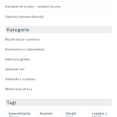
Komplet dresowy – modne fasony
Opaska zimowa damska
Kategorie
Bluzki duże rozmiary
Hurtownia z sukienkami
Nakrycia głowy
Sukienki xxl
Sukienki z szyfonu
Welurowe dresy
Tagi
bawełniane
beanie
bluzki
czapka z
dresy
xxxl
alpaki