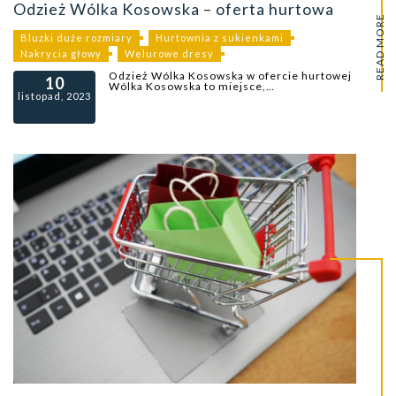
Odzież Wólka Kosowska – oferta hurtowa
READ MORE
Bluzki duże rozmiary
Hurtownia z sukienkami
Nakrycia głowy
Welurowe dresy
Odzież Wólka Kosowska w ofercie hurtowej
10
Wólka Kosowska to miejsce,…
listopad, 2023