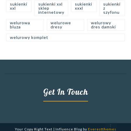
sukienki
sukienki xxl
sukienki
sukienki
xxl
sklep
xxxl
z
internetowy
szyfonu
welurowa
welurowe
welurowy
bluza
dresy
dres damski
welurowy komplet
Get In Touch
Your Copy Right Text | Influence Blog by
Everestthemes