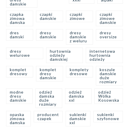
damskie
czapka
czapki
czapki
czapki
zimowa
damskie
zimowe
zimowe
damska
damskie
dres
dresy
dresy
dresy
damski
damskie
damskie
oversize
z weluru
dresy
hurtownia
internetowa
welurowe
odzieży
hurtownia
damskiej
odzieży
komplet
komplet
komplety
koszule
dresowy
dresy
dresowe
damskie
damskie
duże
rozmiary
modne
odzież
odzież
odzież
dresy
damska
damska
Wólka
damskie
duże
xxl
Kosowska
rozmiary
opaska
producent
sukienki
sukienki
zimowa
czapek
damskie
szyfonowe
damska
xxl