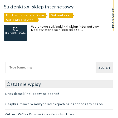
Sukienki xxl sklep internetowy
READ MORE
Hurtownia z sukienkami
Sukienki xxl
Sukienki z szyfonu
Welurowe sukienki xxl sklep internetowy
01
Kobiety które są nieco tęższe,…
marzec, 2021
Ostatnie wpisy
Dres damski najlepszy na podróż
Czapki zimowe w nowych kolekcjach na nadchodzący sezon
Odzież Wólka Kosowska – oferta hurtowa