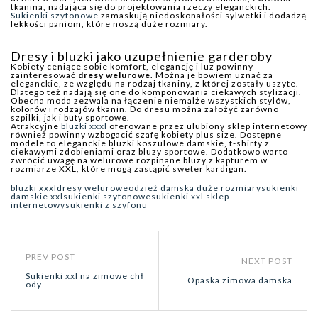
tkanina, nadająca się do projektowania rzeczy eleganckich.
Sukienki szyfonowe
zamaskują niedoskonałości sylwetki i dodadzą
lekkości paniom, które noszą duże rozmiary.
Dresy i bluzki jako uzupełnienie garderoby
Kobiety ceniące sobie komfort, elegancję i luz powinny
zainteresować
dresy welurowe
. Można je bowiem uznać za
eleganckie, ze względu na rodzaj tkaniny, z której zostały uszyte.
Dlatego też nadają się one do komponowania ciekawych stylizacji.
Obecna moda zezwala na łączenie niemalże wszystkich stylów,
kolorów i rodzajów tkanin. Do dresu można założyć zarówno
szpilki, jak i buty sportowe.
Atrakcyjne
bluzki xxxl
oferowane przez ulubiony sklep internetowy
również powinny wzbogacić szafę kobiety plus size. Dostępne
modele to eleganckie bluzki koszulowe damskie, t-shirty z
ciekawymi zdobieniami oraz bluzy sportowe. Dodatkowo warto
zwrócić uwagę na welurowe rozpinane bluzy z kapturem w
rozmiarze XXL, które mogą zastąpić sweter kardigan.
bluzki xxxl
dresy welurowe
odzież damska duże rozmiary
sukienki
damskie xxl
sukienki szyfonowe
sukienki xxl sklep
internetowy
sukienki z szyfonu
PREV POST
NEXT POST
Sukienki xxl na zimowe chł
Opaska zimowa damska
ody