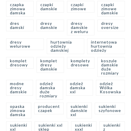
czapka
czapki
czapki
czapki
zimowa
damskie
zimowe
zimowe
damska
damskie
dres
dresy
dresy
dresy
damski
damskie
damskie
oversize
z weluru
dresy
hurtownia
internetowa
welurowe
odzieży
hurtownia
damskiej
odzieży
komplet
komplet
komplety
koszule
dresowy
dresy
dresowe
damskie
damskie
duże
rozmiary
modne
odzież
odzież
odzież
dresy
damska
damska
Wólka
damskie
duże
xxl
Kosowska
rozmiary
opaska
producent
sukienki
sukienki
zimowa
czapek
damskie
szyfonowe
damska
xxl
sukienki
sukienki xxl
sukienki
sukienki
xxl
sklep
xxxl
z