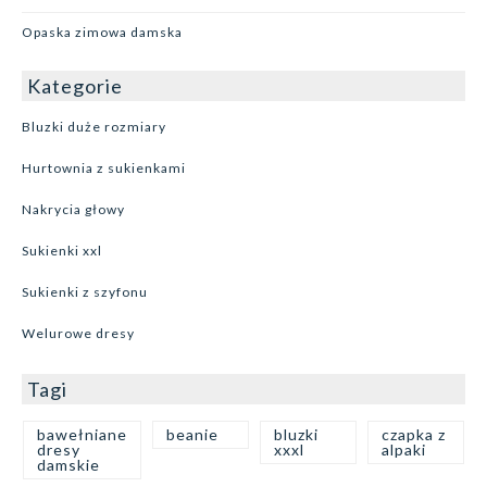
Opaska zimowa damska
Kategorie
Bluzki duże rozmiary
Hurtownia z sukienkami
Nakrycia głowy
Sukienki xxl
Sukienki z szyfonu
Welurowe dresy
Tagi
bawełniane
beanie
bluzki
czapka z
dresy
xxxl
alpaki
damskie