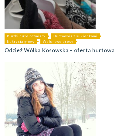
Bluzki duże rozmiary
Hurtownia z sukienkami
Nakrycia głowy
Welurowe dresy
Odzież Wólka Kosowska – oferta hurtowa