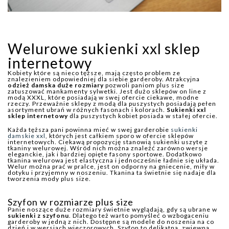
Welurowe sukienki xxl sklep
internetowy
Kobiety które są nieco tęższe, mają często problem ze
znalezieniem odpowiedniej dla siebie garderoby. Atrakcyjna
odzież damska duże rozmiary
pozwoli paniom plus size
zatuszować mankamenty sylwetki. Jest dużo sklepów on line z
modą XXXL, które posiadają w swej ofercie ciekawe, modne
rzeczy. Przeważnie sklepy z modą dla puszystych posiadają pełen
asortyment ubrań w różnych fasonach i kolorach.
Sukienki xxl
sklep internetowy
dla puszystych kobiet posiada w stałej ofercie.
Każda tęższa pani powinna mieć w swej garderobie
sukienki
damskie xxl
, których jest całkiem sporo w ofercie sklepów
internetowych. Ciekawą propozycję stanowią sukienki uszyte z
tkaniny welurowej. Wśród nich można znaleźć zarówno wersje
eleganckie, jak i bardziej opięte fasony sportowe. Dodatkowo
tkanina welurowa jest elastyczna i jednocześnie ładnie się układa.
Welur można prać w pralce, jest on odporny na gniecenie, miły w
dotyku i przyjemny w noszeniu. Tkanina ta świetnie się nadaje dla
tworzenia mody plus size.
Szyfon w rozmiarze plus size
Panie noszące duże rozmiary świetnie wyglądają, gdy są ubrane w
sukienki z szyfonu
. Dlatego też warto pomyśleć o wzbogaceniu
garderoby w jedną z nich. Dostępne są modele do noszenia na co
dzień i w wersjach wieczorowych. Szyfon to delikatna, zwiewna