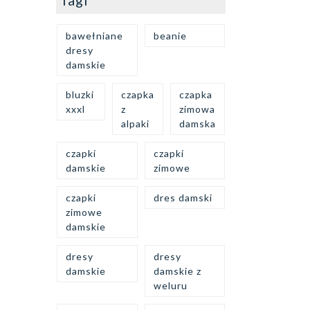
Tagi
bawełniane
beanie
dresy
damskie
bluzki
czapka
czapka
xxxl
z
zimowa
alpaki
damska
czapki
czapki
damskie
zimowe
czapki
dres damski
zimowe
damskie
dresy
dresy
damskie
damskie z
weluru