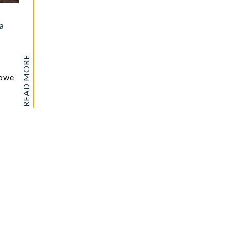
a
READ MORE
mowe