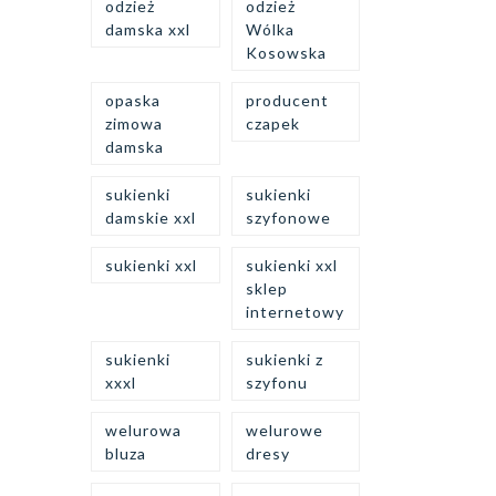
odzież
odzież
damska xxl
Wólka
Kosowska
opaska
producent
zimowa
czapek
damska
sukienki
sukienki
damskie xxl
szyfonowe
sukienki xxl
sukienki xxl
sklep
internetowy
sukienki
sukienki z
xxxl
szyfonu
welurowa
welurowe
bluza
dresy