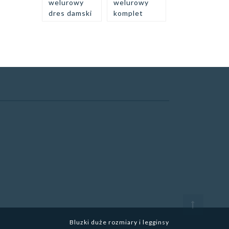
welurowy
welurowy
dres damski
komplet
Bluzki duże rozmiary i legginsy