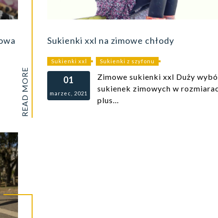
towa
Sukienki xxl na zimowe chłody
Sukienki xxl
Sukienki z szyfonu
READ MORE
Zimowe sukienki xxl Duży wybó
01
sukienek zimowych w rozmiara
marzec, 2021
plus…