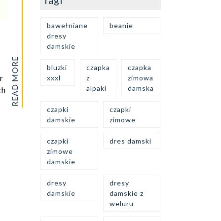
Tagi
bawełniane
beanie
dresy
damskie
READ MORE
bluzki
czapka
czapka
r
xxxl
z
zimowa
alpaki
damska
ch
czapki
czapki
damskie
zimowe
czapki
dres damski
zimowe
damskie
dresy
dresy
damskie
damskie z
weluru