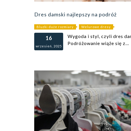
Dres damski najlepszy na podróż
Bluzki duże rozmiary
Welurowe dresy
Wygoda i styl, czyli dres d
16
Podróżowanie wiąże się z…
wrzesień, 2025