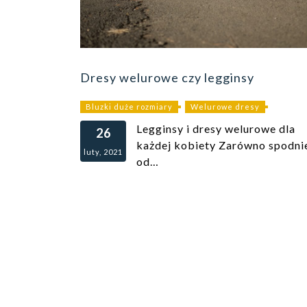
Dresy welurowe czy legginsy
Bluzki duże rozmiary
Welurowe dresy
Legginsy i dresy welurowe dla
26
każdej kobiety Zarówno spodni
luty, 2021
od…