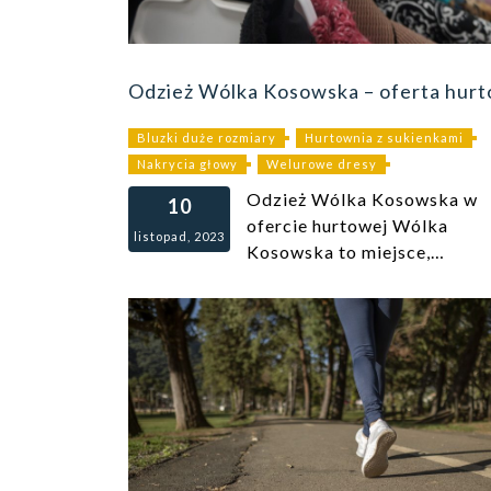
Odzież Wólka Kosowska – oferta hur
Bluzki duże rozmiary
Hurtownia z sukienkami
Nakrycia głowy
Welurowe dresy
Odzież Wólka Kosowska w
10
ofercie hurtowej Wólka
listopad, 2023
Kosowska to miejsce,…