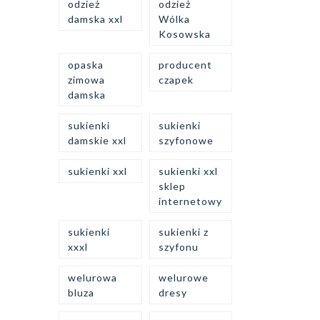
odzież
odzież
damska xxl
Wólka
Kosowska
opaska
producent
zimowa
czapek
damska
sukienki
sukienki
damskie xxl
szyfonowe
sukienki xxl
sukienki xxl
sklep
internetowy
sukienki
sukienki z
xxxl
szyfonu
welurowa
welurowe
bluza
dresy