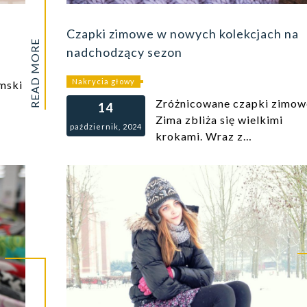
Czapki zimowe w nowych kolekcjach na
READ MORE
nadchodzący sezon
Nakrycia głowy
amski
Zróżnicowane czapki zimow
14
Zima zbliża się wielkimi
październik, 2024
krokami. Wraz z…