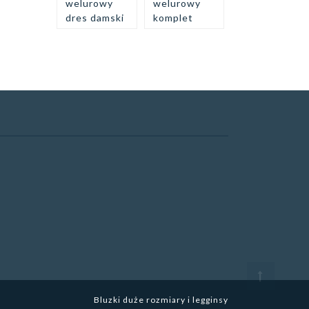
welurowy
welurowy
dres damski
komplet
Bluzki duże rozmiary i legginsy