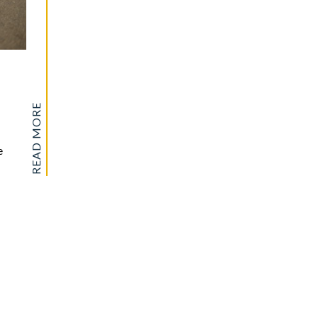
READ MORE
e