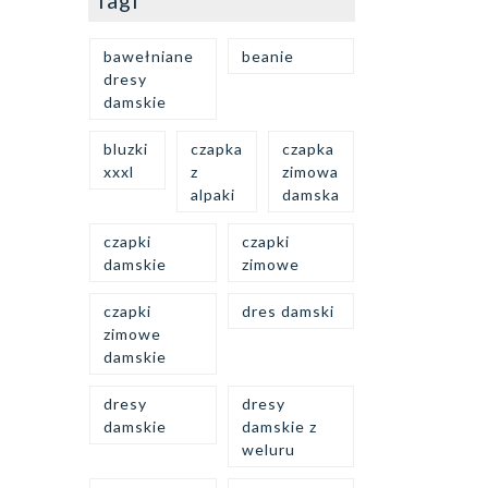
Tagi
bawełniane
beanie
dresy
damskie
bluzki
czapka
czapka
xxxl
z
zimowa
alpaki
damska
czapki
czapki
damskie
zimowe
czapki
dres damski
zimowe
damskie
dresy
dresy
damskie
damskie z
weluru