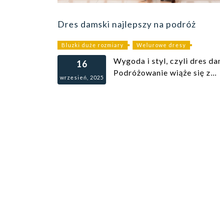
Dres damski najlepszy na podróż
Bluzki duże rozmiary
Welurowe dresy
Wygoda i styl, czyli dres d
16
Podróżowanie wiąże się z…
wrzesień, 2025