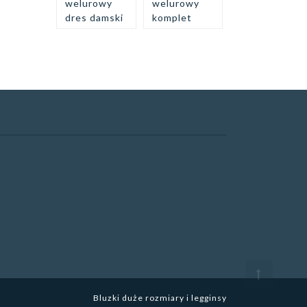
welurowy
welurowy
dres damski
komplet
Bluzki duże rozmiary i legginsy