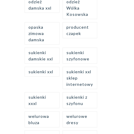
odzież
odzież
damska xxl
Wólka
Kosowska
opaska
producent
zimowa
czapek
damska
sukienki
sukienki
damskie xxl
szyfonowe
sukienki xxl
sukienki xxl
sklep
internetowy
sukienki
sukienki z
xxxl
szyfonu
welurowa
welurowe
bluza
dresy